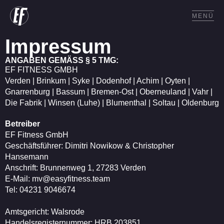
MENÜ
Impressum
ANGABEN GEMÄSS § 5 TMG:
EF FITNESS GMBH
Verden | Brinkum | Syke | Dodenhof | Achim | Oyten |
Gnarrenburg | Bassum | Bremen-Ost | Oberneuland | Vahr |
Die Fabrik | Winsen (Luhe) | Blumenthal | Soltau | Oldenburg
Betreiber
EF Fitness GmbH
Geschäftsführer: Dimitri Nowikow & Christopher
Hansemann
Anschrift: Brunnenweg 1, 27283 Verden
E-Mail: mv@easyfitness.team
Tel: 04231 9046674
Amtsgericht: Walsrode
Handelsregisternummer: HRB 203851